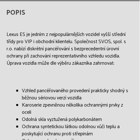
Přeskočit menu
POPIS
Lexus ES je jedním z nejpopulárnějších vozidel vyšší střední
třídy pro VIP i obchodní klientelu. Společnost SVOS, spol. s
r.o. nabízí diskrétní pancéřování s bezprecedentní úrovní
ochrany při zachování reprezentativního vzhledu vozidla.
Úprava vozidla může dle výběru zákazníka zahrnovat:
Vzhled pancéřovaného provedení prakticky shodný s
běžnou sériovou verzí vozidla
Karoserie zpevněnou několika ochrannými prvky z
oceli
Odolná skla vyztužená polykarbonátem
Ochrana syntetickou látkou odolnou vůči teplu a
poskytující ochranu proti střepinám