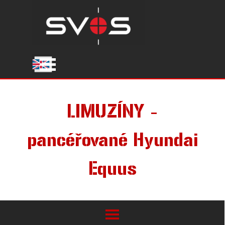
Přejít na obsah
Přeskočit menu
LIMUZÍNY -
pancéřované Hyundai
Equus