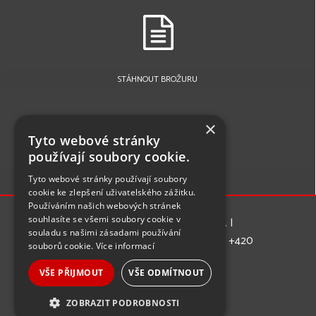
STÁHNOUT BROŽURU
×
Tyto webové stránky
používají soubory cookie.
Tyto webové stránky používají soubory
NAPIŠTE NÁM
cookie ke zlepšení uživatelského zážitku.
Používáním našich webových stránek
souhlasíte se všemi soubory cookie v
Copyright 2025 | SVOS, spol. s r.o. | 
souladu s našimi zásadami používání
Chrudimská 1663, 535 01 Přelouč | Tel.: +420 
souborů cookie.
Více informací
466 955 743 | další kontakty
VŠE PŘIJMOUT
VŠE ODMÍTNOUT
ZOBRAZIT PODROBNOSTI