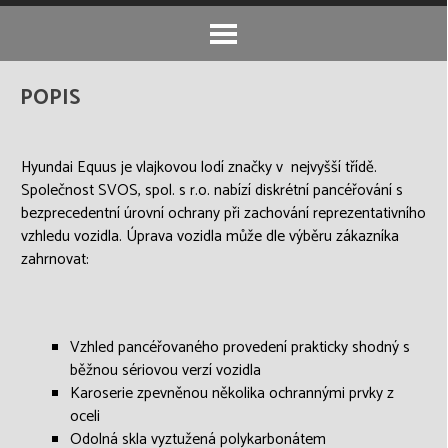
Přeskočit menu
Přeskočit menu
POPIS
Hyundai Equus je vlajkovou lodí značky v nejvyšší třídě.
Společnost SVOS, spol. s r.o. nabízí diskrétní pancéřování s
bezprecedentní úrovní ochrany při zachování reprezentativního
vzhledu vozidla. Úprava vozidla může dle výběru zákazníka
zahrnovat:
Vzhled pancéřovaného provedení prakticky shodný s
běžnou sériovou verzí vozidla
Karoserie zpevněnou několika ochrannými prvky z
oceli
Odolná skla vyztužená polykarbonátem