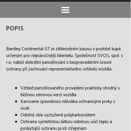
Přeskočit menu
Přeskočit menu
POPIS
Bentley Continental GT je ztělesněním luxusu v podobě kupé
určeným pro nejnáročnější klientelu. Společnost SVOS, spol. s
r.o. nabízí diskrétní pancéřování s bezprecedentní úrovní
ochrany při zachování reprezentativního vzhledu vozidla.
Vzhled pancéřovaného provedení prakticky shodný s
běžnou sériovou verzí vozidla
Karoserie zpevněnou několika ochrannými prvky z
oceli
Odolná skla vyztužená polykarbonátem
Ochrana syntetickou látkou odolnou vůči teplu a
poskytující ochranu proti střepinám