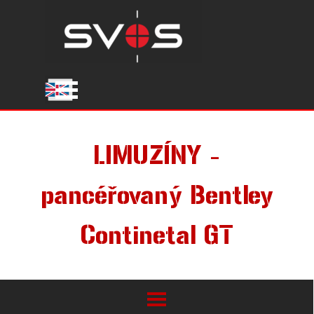
Přejít na obsah
Přeskočit menu
LIMUZÍNY -
pancéřovaný Bentley
Continetal GT