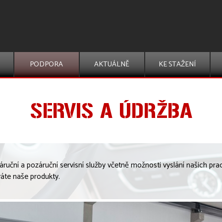
Přeskočit menu
PODPORA
▼
AKTUÁLNĚ
▼
KE STAŽENÍ
▼
SERVIS A ÚDRŽBA
uční a pozáruční servisní služby včetně možnosti vyslání našich praco
váte naše produkty.