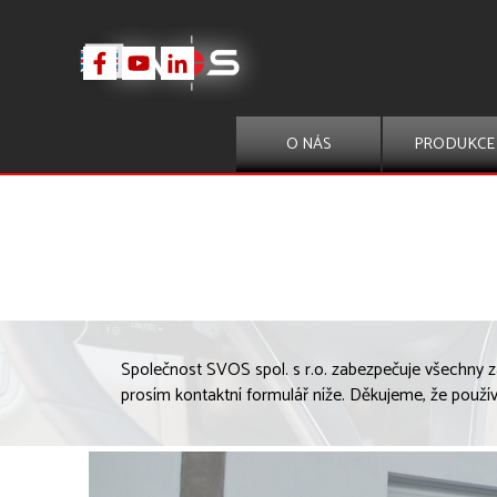
Přejít na obsah
O NÁS
PRODUKCE
▼
Společnost SVOS spol. s r.o. zabezpečuje všechny zár
prosím kontaktní formulář níže. Děkujeme, že použí