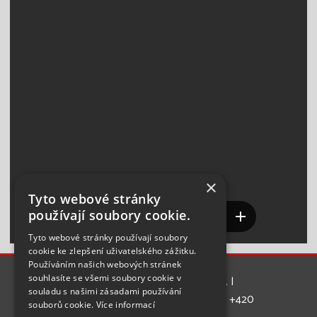
×
Tyto webové stránky
používají soubory cookie.
Tyto webové stránky používají soubory
cookie ke zlepšení uživatelského zážitku.
Používáním našich webových stránek
souhlasíte se všemi soubory cookie v
Copyright 2025 | SVOS, spol. s r.o. | 
souladu s našimi zásadami používání
Chrudimská 1663, 535 01 Přelouč | Tel.: +420 
souborů cookie.
Více informací