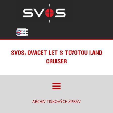
Přejít na obsah
Přeskočit menu
SVOS: DVACET LET S TOYOTOU LAND
CRUISER
ARCHIV TISKOVÝCH ZPRÁV